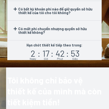
Có bất kỳ khoản phí nào để giữ quyền sở hữu
thiết kế của tôi cho tôi không?
Có mất phí chuyển nhượng quyền sở hữu
thiết kế không?
Hạn chót thiết kế tiếp theo trong:
2
:
17
:
42
:
53
Ngày
Giờ
Phút
Giây
Tôi không chỉ bảo vệ
thiết kế của mình mà còn
tiết kiệm tiền!