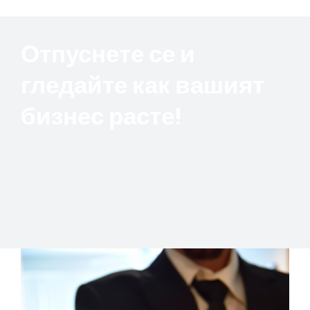
Отпуснете се и
гледайте как вашият
бизнес расте!
Интелектуалната собственост не трябва да бъде
разход, а инвестиция! Вие инвестирате в бизнеса си
и го защитавате от бъдещи ужасяващи истории.