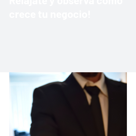
Relájate y observa cómo
crece tu negocio!
La Propiedad Intelectual no debe ser un gasto sino una
inversión! Estás invirtiendo en tu negocio y protegiéndolo
contra futuras historias de terror..