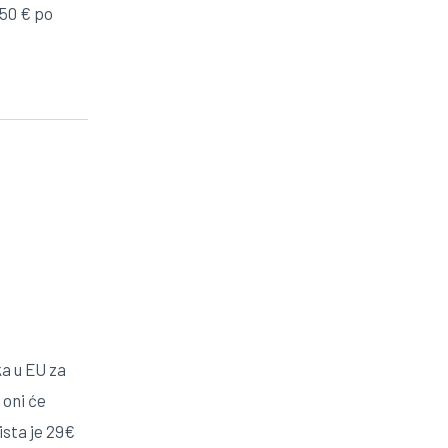
50 € po
ka u EU za
 oni će
ista je 29€