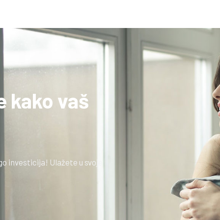
te kako vaš
go investicija! Ulažete u svoje