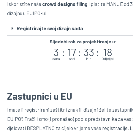
Iskoristite naše
crowd designs filing
i platite MANJE od 3
dizajnu u EUIPO-u!
Registrirajte svoj dizajn sada
Sljedeći rok za projektiranje u:
3
:
17
:
33
:
17
dana
sati
Min
Odjeljci
Zastupnici u EU
Imate li registrirani zaštitni znak ili dizajn i želite zastupni
EUIPO? Tražili smo (i pronašao) popis predstavnika za vas:
djelovati BESPLATNO za cijelo vrijeme vaše registracije. L