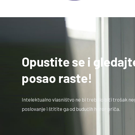
Opustite se i gledaj
posao raste!
Intelektualno vlasništvo ne bi trebalo biti trošak ne
poslovanje i štitite ga od budućih horor priča.