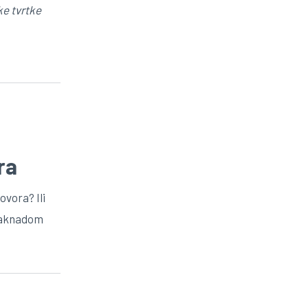
ke tvrtke
ra
ovora? Ili
 naknadom