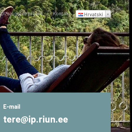
Dizajn gužve prijava
Kontakt
Hrvatski
E-mail
tere@ip.riun.ee