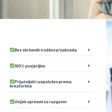
Bez skrivenih troškova/naknada
100% povjerljivo
Prijateljski raspoložen prema
kreatorima
Uvijek spremni za razgovor