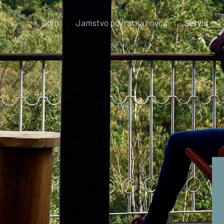
Dom
Jamstvo povratka novca
Servis