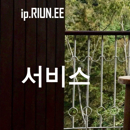
콘
텐
츠
로
건
너
뜁
서비스
니
다