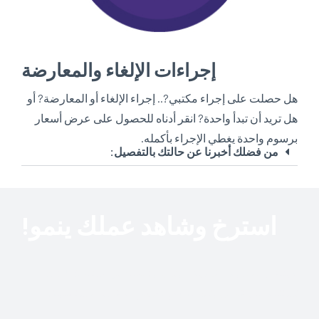
إجراءات الإلغاء والمعارضة
هل حصلت على إجراء مكتبي?.. إجراء الإلغاء أو المعارضة? أو
هل تريد أن تبدأ واحدة? انقر أدناه للحصول على عرض أسعار
برسوم واحدة يغطي الإجراء بأكمله.
من فضلك أخبرنا عن حالتك بالتفصيل:
استرخ وشاهد عملك ينمو!
لا ينبغي للملكية الفكرية أن تكون نفقات بل استثمارًا! أنت
تستثمر في عملك وتحميه من قصص الرعب المستقبلية.